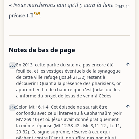
«
Nous marcherons tant qu'il y aura la lune
»
342.11
569
précise-t-Il
.
Notes de bas de page
En 2013, cette partie du site n'a pas encore été
567
fouillée, et les vestiges éventuels de la synagogue
de cette ville refuge (Josué 21,32) restent à
découvrir ! Quant à la présence des pharisiens, on
apprend en fin de chapitre que c'est Judas qui les
a informé du projet de Jésus de venir à Cédès.
Selon Mt 16,1-4. Cet épisode ne saurait être
568
confondu avec celui intervenu à Capharnaüm (voir
MV 269.10) et où Jésus avait donné pratiquement
la même réponse (Mt 12,38-42 ; Mc 8,11-12 ; Lc 11,
29-32). Ce signe suprême, réservé à ceux qui
pêchent contre l'Esprit, ne suffira pas non plus !