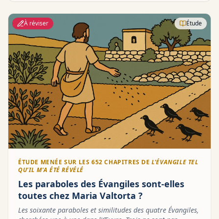
Valtorta ?
À réviser
Étude
ÉTUDE MENÉE SUR LES 652 CHAPITRES DE
L'ÉVANGILE TEL
QU'IL M'A ÉTÉ RÉVÉLÉ
Les paraboles des Évangiles sont-elles
toutes chez Maria Valtorta ?
Les soixante paraboles et similitudes des quatre Évangiles,