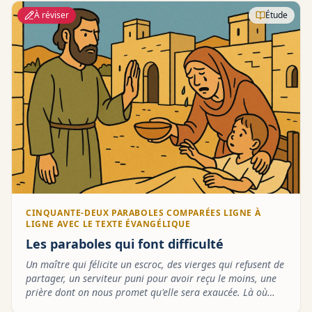
À réviser
Étude
CINQUANTE-DEUX PARABOLES COMPARÉES LIGNE À
LIGNE AVEC LE TEXTE ÉVANGÉLIQUE
Les paraboles qui font difficulté
Un maître qui félicite un escroc, des vierges qui refusent de
partager, un serviteur puni pour avoir reçu le moins, une
prière dont on nous promet qu'elle sera exaucée. Là où
l'Évangile heurte ou se tait, que dit le récit de Maria