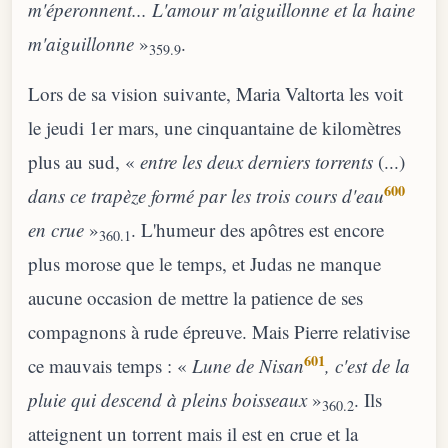
m'éperonnent... L'amour m'aiguillonne et la haine
m'aiguillonne
»
.
359.9
Lors de sa vision suivante, Maria Valtorta les voit
le jeudi 1er mars, une cinquantaine de kilomètres
plus au sud, «
entre les deux derniers torrents
(...)
600
dans ce trapèze formé par les trois cours d'eau
en crue
»
. L'humeur des apôtres est encore
360.1
plus morose que le temps, et Judas ne manque
aucune occasion de mettre la patience de ses
compagnons à rude épreuve. Mais Pierre relativise
601
ce mauvais temps : «
Lune de
Nisan
, c'est de la
pluie qui descend à pleins boisseaux
»
. Ils
360.2
atteignent un torrent mais il est en crue et la