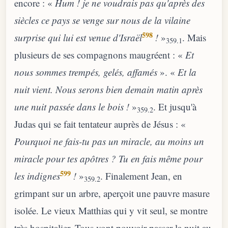
encore : «
Hum ! je ne voudrais pas qu'après des
siècles ce pays se venge sur nous de la vilaine
598
surprise qui lui est venue d'Israël
!
»
. Mais
359.1
plusieurs de ses compagnons maugréent : «
Et
nous sommes trempés, gelés, affamés
». «
Et la
nuit vient. Nous serons bien demain matin après
une nuit passée dans le bois !
»
. Et jusqu'à
359.2
Judas qui se fait tentateur auprès de Jésus : «
Pourquoi ne fais-tu pas un miracle, au moins un
miracle pour tes apôtres ? Tu en fais même pour
599
les indignes
!
»
. Finalement Jean, en
359.2
grimpant sur un arbre, aperçoit une pauvre masure
isolée. Le vieux Matthias qui y vit seul, se montre
très hospitalier. Tous vont pouvoir passer la nuit au