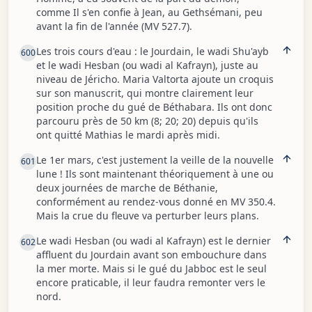
comme Il s'en confie à Jean, au Gethsémani, peu
avant la fin de l'année (MV 527.7).
Les trois cours d'eau : le Jourdain, le wadi Shu'ayb
600
et le wadi Hesban (ou wadi al Kafrayn), juste au
niveau de Jéricho. Maria Valtorta ajoute un croquis
sur son manuscrit, qui montre clairement leur
position proche du gué de Béthabara. Ils ont donc
parcouru près de 50 km (8; 20; 20) depuis qu'ils
ont quitté Mathias le mardi après midi.
Le 1er mars, c'est justement la veille de la nouvelle
601
lune ! Ils sont maintenant théoriquement à une ou
deux journées de marche de Béthanie,
conformément au rendez-vous donné en MV 350.4.
Mais la crue du fleuve va perturber leurs plans.
Le wadi Hesban (ou wadi al Kafrayn) est le dernier
602
affluent du Jourdain avant son embouchure dans
la mer morte. Mais si le gué du Jabboc est le seul
encore praticable, il leur faudra remonter vers le
nord.