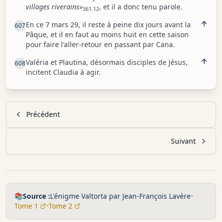
villages riverains
»
, et il a donc tenu parole.
361.12
En ce 7 mars 29, il reste à peine dix jours avant la
607
Pâque, et il en faut au moins huit en cette saison
pour faire l'aller-retour en passant par Cana.
Valéria et Plautina, désormais disciples de Jésus,
608
incitent Claudia à agir.
Précédent
Suivant
📚
Source :
L'énigme Valtorta par Jean-François Lavère
•
Tome 1
•
Tome 2