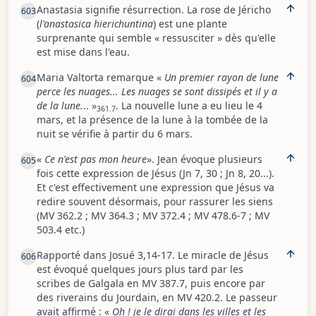
Anastasia signifie résurrection. La rose de Jéricho
603
(
l'anastasica hierichuntina
) est une plante
surprenante qui semble « ressusciter » dès qu'elle
est mise dans l'eau.
Maria Valtorta remarque «
Un premier rayon de lune
604
perce les nuages... Les nuages se sont dissipés et il y a
de la lune.
.. »
. La nouvelle lune a eu lieu le 4
361.7
mars, et la présence de la lune à la tombée de la
nuit se vérifie à partir du 6 mars.
«
Ce n'est pas mon heure
». Jean évoque plusieurs
605
fois cette expression de Jésus (Jn 7, 30 ; Jn 8, 20...).
Et c'est effectivement une expression que Jésus va
redire souvent désormais, pour rassurer les siens
(MV 362.2 ; MV 364.3 ; MV 372.4 ; MV 478.6-7 ; MV
503.4 etc.)
Rapporté dans Josué 3,14-17. Le miracle de Jésus
606
est évoqué quelques jours plus tard par les
scribes de Galgala en MV 387.7, puis encore par
des riverains du Jourdain, en MV 420.2. Le passeur
avait affirmé : «
Oh ! je le dirai dans les villes et les