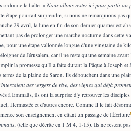
s ordonne la halte. «
Nous allons rester ici pour partir au 
te étape pourrait surprendre, si nous ne remarquions pas q
nche 29 avril, la lune en fin de son dernier quartier est abs
ettant pas de prolonger une marche nocturne dans cette vall
be, pour une étape vallonnée longue d'une vingtaine de kilo
'éloigner de Jérusalem, car il ne reste qu'une semaine avant
mplir la promesse qu'Il a faite durant la Pâque à Joseph et
s terres de la plaine de Saron. Ils débouchent dans une plain
'intercalent des vergers de rêve, des vignes qui déjà prome
vés à Emmaüs, ils ont la surprise d'y retrouver les disciples
el, Hermastée et d'autres encore. Comme Il le fait désorm
ence son enseignement en citant un passage de l'Écriture
mmaüs
, (telle que décrite en 1 M 4, 1-15). Ils ne restent pa