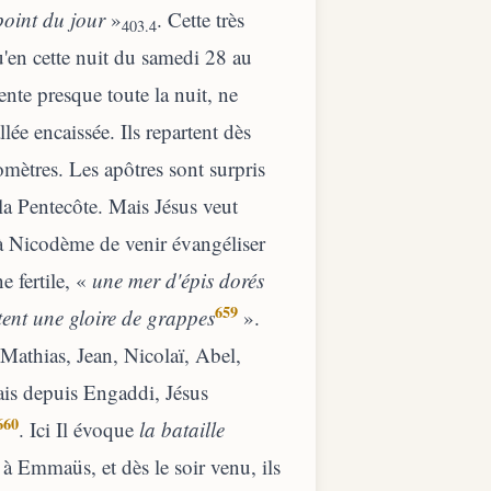
point du jour
»
. Cette très
403.4
u'en cette nuit du samedi 28 au
ente presque toute la nuit, ne
ée encaissée. Ils repartent dès
mètres. Les apôtres sont surpris
 la Pentecôte. Mais Jésus veut
 à Nicodème de venir évangéliser
e fertile, «
une mer d'épis dorés
659
ttent une gloire de grappes
».
 Mathias, Jean, Nicolaï, Abel,
ais depuis Engaddi, Jésus
660
. Ici Il évoque
la bataille
s à Emmaüs, et dès le soir venu, ils