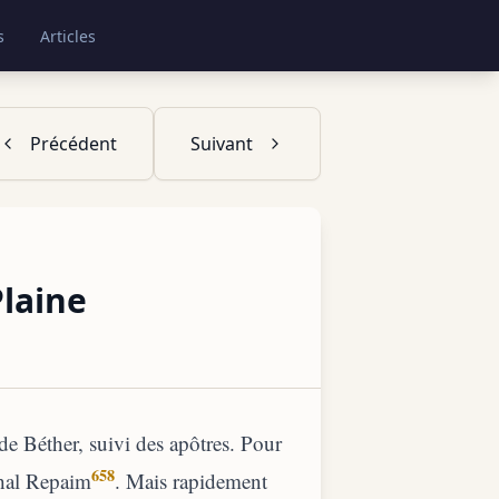
s
Articles
Précédent
Suivant
Plaine
de Béther, suivi des apôtres. Pour
658
ahal Repaim
. Mais rapidement