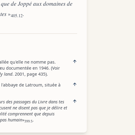
er que de Joppé aux domaines de
tes
»
.
405.12
vallée qu'elle ne nomme pas.
 peu documentée en 1946. (Voir
ly land
. 2001, page 435).
et l'abbaye de Latroum, située à
.
ours des passages du Livre dans tes
usent ne disent pas que je délire et
éalité comprennent que depuis
t pas humain
»
.
399.5