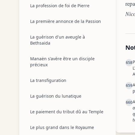
repa
La profession de foi de Pierre
Nico
La première annonce de la Passion
La guérison d'un aveugle à
Bethsaïda
No
Manaën s'avère être un disciple
P
658
précieux
L
A
La transfiguration
A
659
p
La guérison du lunatique
A
660
a
Le paiement du tribut dû au Temple
q
t
Le plus grand dans le Royaume