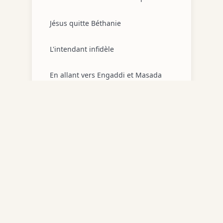
Jésus quitte Béthanie
L'intendant infidèle
En allant vers Engaddi et Masada
L'adieu à Kérioth
L'adieu à Jutta
Les adieux à Hébron et à Bethsur
📚
Source :
L'énigme Valtorta par Jean-François Lavère
•
L'adieu à Béther
La prédication à Emmaüs de la
Plaine