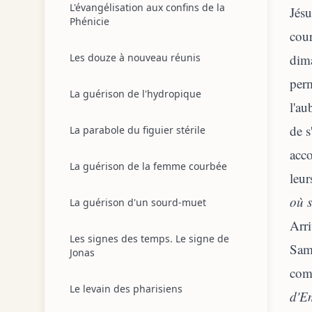
L'évangélisation aux confins de la
Jésu
Phénicie
cour
Les douze à nouveau réunis
dima
perm
La guérison de l'hydropique
l'au
de s
La parabole du figuier stérile
acco
La guérison de la femme courbée
leur
où s
La guérison d'un sourd-muet
Arri
Les signes des temps. Le signe de
Samu
Jonas
comm
Le levain des pharisiens
d'E