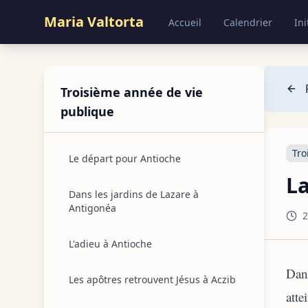
Maria Valtorta
Accueil
Calendrier
Ini
Troisième année de vie
publique
Tro
Le départ pour Antioche
La
Dans les jardins de Lazare à
Antigonéa
2
L'adieu à Antioche
Dans
Les apôtres retrouvent Jésus à Aczib
atte