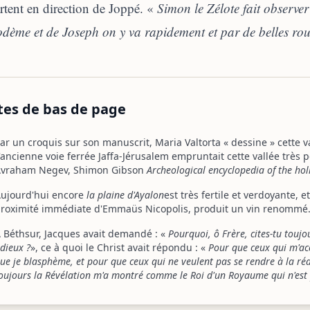
rtent en direction de Joppé. «
Simon le Zélote fait observ
dème et de Joseph on y va rapidement et par de belles rou
tes de bas de page
ar un croquis sur son manuscrit, Maria Valtorta « dessine » cette 
'ancienne voie ferrée Jaffa-Jérusalem empruntait cette vallée très
vraham Negev, Shimon Gibson
Archeological encyclopedia of the hol
ujourd'hui encore
la plaine d'Ayalon
est très fertile et verdoyante, 
roximité immédiate d'Emmaüs Nicopolis, produit un vin renommé
 Béthsur, Jacques avait demandé : «
Pourquoi, ô Frère, cites-tu touj
dieux ?
», ce à quoi le Christ avait répondu : «
Pour que ceux qui m'acc
ue je blasphème, et pour que ceux qui ne veulent pas se rendre à la r
oujours la Révélation m'a montré comme le Roi d'un Royaume qui n'es