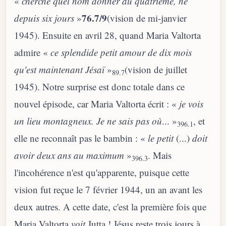
«
cherche quel nom donner au quatrième, né
76.7/9
depuis six jours
»
(vision de mi-janvier
1945). Ensuite en avril 28, quand Maria Valtorta
admire «
ce splendide petit amour de dix mois
qu'est maintenant Jésaï
»
(vision de juillet
89.7
1945). Notre surprise est donc totale dans ce
nouvel épisode, car Maria Valtorta écrit : «
je vois
un lieu
montagneux. Je ne sais pas où
... »
, et
396.1
elle ne reconnaît pas le bambin : «
le petit
(...)
doit
avoir deux ans au maximum
»
. Mais
396.3
l'incohérence n'est qu'apparente, puisque cette
vision fut reçue le 7 février 1944, un an avant les
deux autres. A cette date, c'est la première fois que
Maria Valtorta
voit
Jutta ! Jésus reste trois jours à