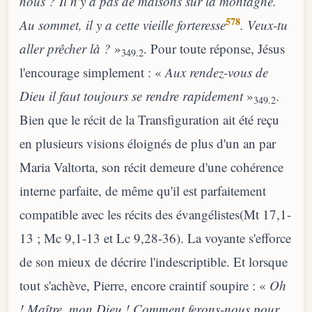
nous ? Il n'y a pas de maisons sur la montagne.
578
Au sommet, il y a cette vieille forteresse
. Veux-tu
aller prêcher là ?
»
. Pour toute réponse, Jésus
349.2
l'encourage simplement : «
Aux rendez-vous de
Dieu il faut toujours se rendre rapidement
»
.
349.2
Bien que le récit de la Transfiguration ait été reçu
en plusieurs visions éloignés de plus d'un an par
Maria Valtorta, son récit demeure d'une cohérence
interne parfaite, de même qu'il est parfaitement
compatible avec les récits des évangélistes(Mt 17,1-
13 ; Mc 9,1-13 et Lc 9,28-36). La voyante s'efforce
de son mieux de décrire l'indescriptible. Et lorsque
tout s'achève, Pierre, encore craintif soupire : «
Oh
! Maître, mon Dieu ! Comment ferons-nous pour