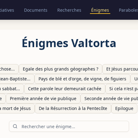
tiatives
Documents
Recherches
Énigmes
Parabole
Énigmes Valtorta
chose...
Egale des plus grands géographes ?
Et Jésus parcour
Jean-Baptiste...
Pays de blé et d'orge, de vigne, de figuiers
U
u sabbat...
Cette parole leur demeurait cachée
Si cela n'est 
e
Première année de vie publique
Seconde année de vie pu
la mort de Jésus
De la Résurrection à la Pentecôte
Epilogue