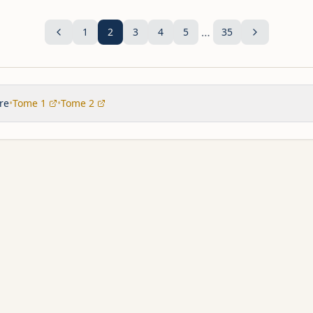
…
1
2
3
4
5
35
re
•
Tome 1
•
Tome 2