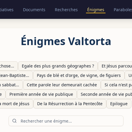
tiatives
Documents
Recherches
Énigmes
Parabole
Énigmes Valtorta
chose...
Egale des plus grands géographes ?
Et Jésus parcour
Jean-Baptiste...
Pays de blé et d'orge, de vigne, de figuiers
U
u sabbat...
Cette parole leur demeurait cachée
Si cela n'est 
e
Première année de vie publique
Seconde année de vie pu
la mort de Jésus
De la Résurrection à la Pentecôte
Epilogue