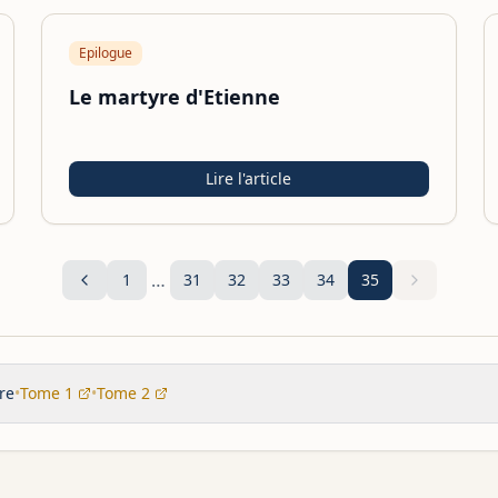
Epilogue
Le martyre d'Etienne
Lire l'article
…
1
31
32
33
34
35
re
•
Tome 1
•
Tome 2