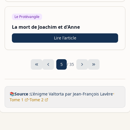
Le Protévangile
La mort de Joachim et d'Anne
Lire l'article
5
/
35
📚
Source :
L'énigme Valtorta par Jean-François Lavère
•
Tome 1
•
Tome 2