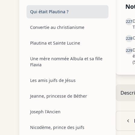
No
Qui était Plautina ?
D
227
T
Convertie au christianisme
C
228
Plautina et Sainte Lucine
D
229
é
Une mère nommée Albula et sa fille
(
Flavia
Les amis juifs de Jésus
Descri
Jeanne, princesse de Béther
Joseph l'Ancien
Nicodème, prince des juifs