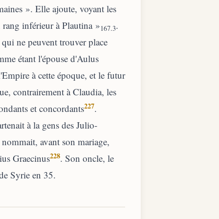
maines ». Elle ajoute, voyant les
 rang inférieur à Plautina »
.
167.3
qui ne peuvent trouver place
comme étant l'épouse d'Aulus
'Empire à cette époque, et le futur
ue, contrairement à Claudia, les
227
bondants et concordants
.
tenait à la gens des Julio-
e nommait, avant son mariage,
228
ius Graecinus
. Son oncle, le
 de Syrie en 35.