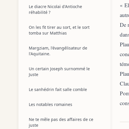
« El
Le diacre Nicolaï d'Antioche
réhabilité ?
autr
De n
On les fit tirer au sort, et le sort
tomba sur Matthias
dans
Plau
Margziam, l'évangélisateur de
conq
l'Aquitaine.
témo
Un certain Joseph surnommé le
Plau
Juste
Clau
Le sanhédrin fait salle comble
Pomp
con
Les notables romaines
Ne te mêle pas des affaires de ce
juste