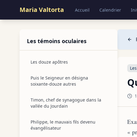
Maria Valtorta
Accueil
Calendrier
Ini
Les témoins oculaires
Les douze apôtres
Les
Puis le Seigneur en désigna
Qu
soixante-douze autres
1
Timon, chef de synagogue dans la
vallée du Jourdain
Exam
Philippe, le mauvais fils devenu
évangélisateur
« p