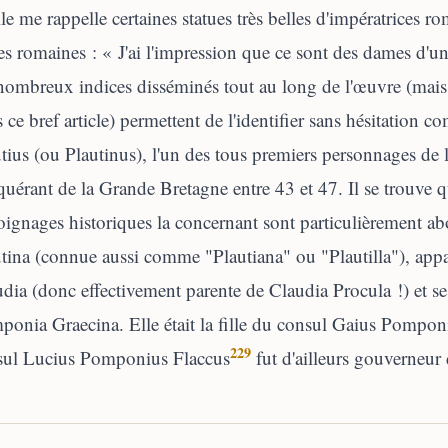
le me rappelle certaines statues très belles d'impératrices ro
es romaines : « J'ai l'impression que ce sont des dames d'un
ombreux indices disséminés tout au long de l'œuvre (mais 
 ce bref article) permettent de l'identifier sans hésitation 
tius (ou Plautinus), l'un des tous premiers personnages de l
uérant de la Grande Bretagne entre 43 et 47. Il se trouve q
ignages historiques la concernant sont particulièrement a
tina (connue aussi comme "Plautiana" ou "Plautilla"), appar
dia (donc effectivement parente de Claudia Procula !) et s
onia Graecina. Elle était la fille du consul Gaius Pompon
229
sul Lucius Pomponius Flaccus
fut d'ailleurs gouverneur