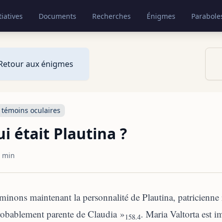
tiatives
Documents
Recherches
Énigmes
Parabole
Retour aux énigmes
 témoins oculaires
i était Plautina ?
 min
inons maintenant la personnalité de Plautina, patricienne
robablement parente de Claudia »
. Maria Valtorta est i
158.4