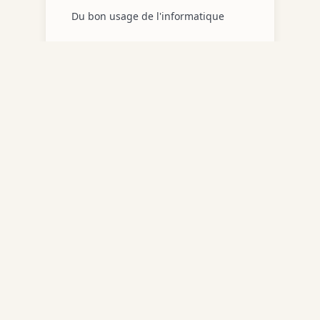
Du bon usage de l'informatique
📚
Source :
L'énigme Valtorta par Jean-François Lavère
•
Maria Valtorta
Navigat
Site dédié à Maria Valtorta et ses œuvres.
Accueil
Découvrez l'univers des initiatives,
Initiatives
documents et recherches autour de cette