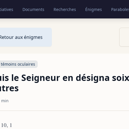
tiatives
Documents
Recherches
Énigmes
Parabole
Retour aux énigmes
 témoins oculaires
is le Seigneur en désigna so
utres
 min
 10, 1