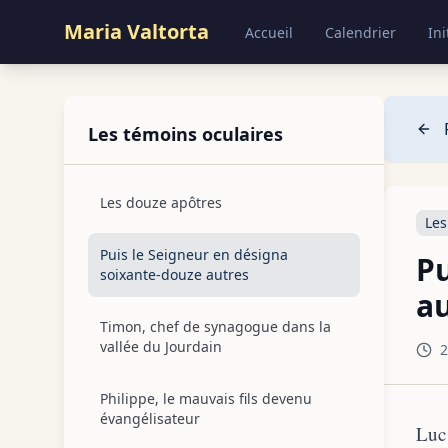
Maria Valtorta
Accueil
Calendrier
Ini
Les témoins oculaires
Les douze apôtres
Les
Puis le Seigneur en désigna
Pu
soixante-douze autres
a
Timon, chef de synagogue dans la
vallée du Jourdain
2
Philippe, le mauvais fils devenu
évangélisateur
Luc