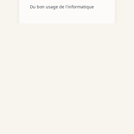
Du bon usage de l'informatique
📚
Source :
L'énigme Valtorta par Jean-François Lavère
•
Maria Valtorta
Navigat
Site dédié à Maria Valtorta et ses œuvres.
Accueil
Découvrez l'univers des initiatives,