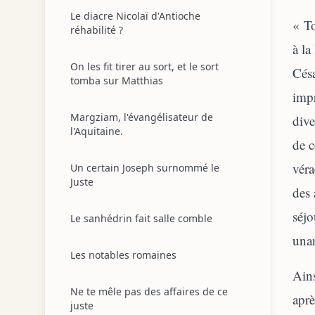
Le diacre Nicolaï d'Antioche
« To
réhabilité ?
à la
On les fit tirer au sort, et le sort
Césa
tomba sur Matthias
impr
Margziam, l'évangélisateur de
dive
l'Aquitaine.
de c
véra
Un certain Joseph surnommé le
Juste
des 
séjo
Le sanhédrin fait salle comble
unan
Les notables romaines
Ains
Ne te mêle pas des affaires de ce
aprè
juste