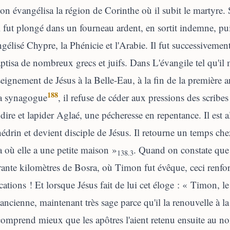
n évangélisa la région de Corinthe où il subit le martyre. 
l fut plongé dans un fourneau ardent, en sortit indemne, puis 
gélisé Chypre, la Phénicie et l'Arabie. Il fut successiveme
aptisa de nombreux grecs et juifs. Dans L'évangile tel qu'il 
seignement de Jésus à la Belle-Eau, à la fin de la première 
188
la synagogue
, il refuse de céder aux pressions des scribes
ire et lapider Aglaé, une pécheresse en repentance. Il est a
édrin et devient disciple de Jésus. Il retourne un temps che
 où elle a une petite maison »
. Quand on constate que 
138.3
ante kilomètres de Bosra, où Timon fut évêque, ceci renforc
cations ! Et lorsque Jésus fait de lui cet éloge : « Timon, 
ancienne, maintenant très sage parce qu'il la renouvelle à l
omprend mieux que les apôtres l'aient retenu ensuite au no