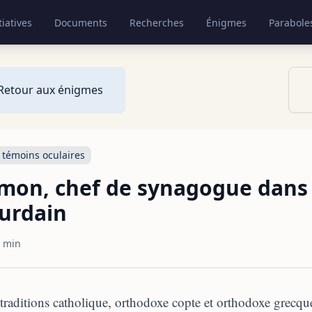
tiatives
Documents
Recherches
Énigmes
Parabole
Retour aux énigmes
 témoins oculaires
mon, chef de synagogue dans 
urdain
 min
traditions catholique, orthodoxe copte et orthodoxe grecqu