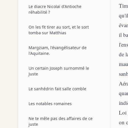
Timo
Le diacre Nicolaï d'Antioche
réhabilité ?
qu'i
évan
On les fit tirer au sort, et le sort
tomba sur Matthias
il b
l'en
Margziam, l'évangélisateur de
l'Aquitaine.
de 
maud
Un certain Joseph surnommé le
sanh
Juste
Aéra
Le sanhédrin fait salle comble
quar
indi
Les notables romaines
Loi 
Ne te mêle pas des affaires de ce
on c
juste