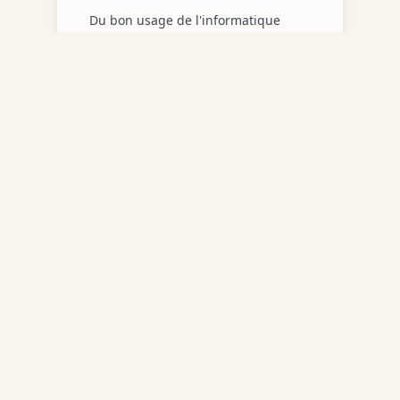
Du bon usage de l'informatique
📚
Source :
L'énigme Valtorta par Jean-François Lavère
•
Maria Valtorta
Navigat
Site dédié à Maria Valtorta et ses œuvres.
Accueil
Découvrez l'univers des initiatives,
Initiatives
documents et recherches autour de cette
mystique italienne.
Document