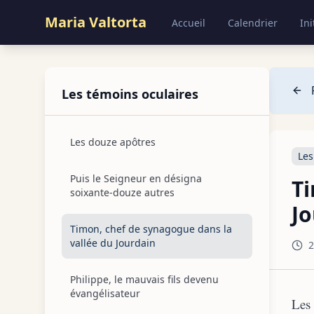
Maria Valtorta
Accueil
Calendrier
Ini
Les témoins oculaires
Les douze apôtres
Les
Puis le Seigneur en désigna
Ti
soixante-douze autres
Jo
Timon, chef de synagogue dans la
vallée du Jourdain
2
Philippe, le mauvais fils devenu
évangélisateur
Les 