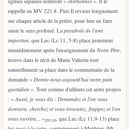
églises séparées resteront «
chrétiennes
». Il le
rappelle en MV 221.8. Puis Il revient longuement
sur chaque article de la prière, pour leur en faire
saisir le sens profond. La
parabole de l'ami
importun
, que Luc (Lc 11, 5-8) place justement
immédiatement après l'enseignement du
Notre Père
,
trouve dans le récit de Maria Valtorta tout
naturellement sa place dans le commentaire de la
demande «
Donne-nous aujourd'hui notre pain
quotidien ».
Tout comme d'ailleurs cet autre propos
: «
Aussi, je vous dis : Demandez et l'on vous
donnera, cherchez et vous trouverez, frappez et l'on
vous ouvrira
... »
, que Luc (Lc 11,9-13) place
203.10
lui aussi à la suite, contrairement à Matthieu (Mt