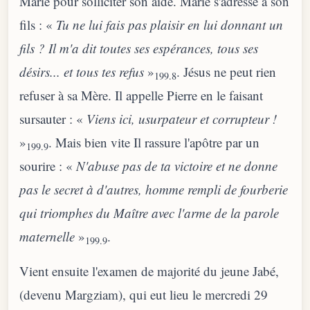
Marie pour solliciter son aide. Marie s'adresse à son
fils : «
Tu ne lui fais pas plaisir en lui donnant un
fils ? Il m'a dit toutes ses espérances, tous ses
désirs... et tous tes refus
»
. Jésus ne peut rien
199.8
refuser à sa Mère. Il appelle Pierre en le faisant
sursauter : «
Viens ici, usurpateur et corrupteur !
»
. Mais bien vite Il rassure l'apôtre par un
199.9
sourire : «
N'abuse pas de ta victoire et ne donne
pas le secret à d'autres, homme rempli de fourberie
qui triomphes du Maître avec l'arme de la parole
maternelle
»
.
199.9
Vient ensuite l'examen de majorité du jeune Jabé,
(devenu Margziam), qui eut lieu le mercredi 29