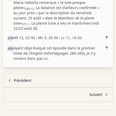
Maria Valtorta remarque «
la lune presque
pleine
»
. La datation est d'ailleurs confirmée «
269.12
au jour près » par la description du vendredi
suivant, 25 août «
dans la blancheur de la pleine
lune
»
. La pleine lune a lieu le mardi/mercredi
271.1
22/23 août 28.
Mt 12, 22-50 ; Mc 3, 20-30 ; Lc 11, 14-20.
479
Ayant déjà évoqué cet épisode dans le premier
480
tome de
l'Enigme Valtorta
(pages 280-283), je n'y
reviens donc pas ici.
Précédent
Suivant