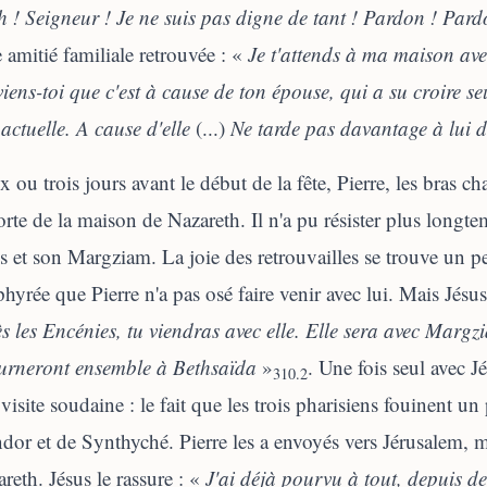
h
! Seigneur ! Je
ne
suis
pas
digne
de tant ! Pardon ! Pard
e amitié familiale retrouvée : «
Je t'attends à ma maison ave
iens-toi que c'est à cause de ton épouse, qui a su croire seu
 actuelle. A cause d'elle
(...)
Ne tarde pas davantage à lui d
 ou trois jours avant le début de la fête, Pierre, les bras ch
orte de la maison de Nazareth. Il n'a pu résister plus longtem
s et son Margziam. La joie des retrouvailles se trouve un pe
hyrée que Pierre n'a pas osé faire venir avec lui. Mais Jésu
s les Encénies, tu viendras avec elle. Elle sera avec Margzi
ourneront ensemble à Bethsaïda
»
. Une fois seul avec J
310.2
 visite soudaine : le fait que les trois pharisiens fouinent u
dor et de Synthyché. Pierre les a envoyés vers Jérusalem, ma
reth. Jésus le rassure : «
J'ai déjà pourvu à tout, depuis d