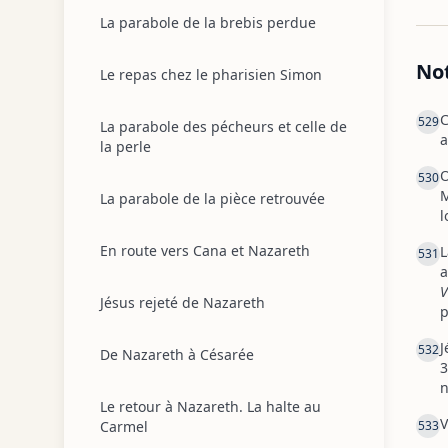
La parabole de la brebis perdue
No
Le repas chez le pharisien Simon
C
529
La parabole des pécheurs et celle de
a
la perle
O
530
M
La parabole de la pièce retrouvée
l
En route vers Cana et Nazareth
L
531
a
V
Jésus rejeté de Nazareth
p
J
532
De Nazareth à Césarée
3
n
Le retour à Nazareth. La halte au
V
Carmel
533