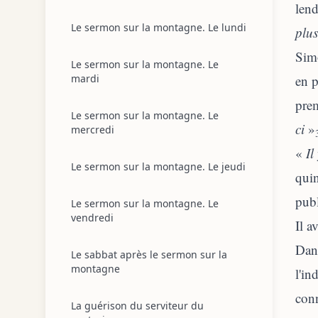
lend
Le sermon sur la montagne. Le lundi
plus
Simo
Le sermon sur la montagne. Le
mardi
en p
prem
Le sermon sur la montagne. Le
ci
»
mercredi
«
Il
Le sermon sur la montagne. Le jeudi
quin
publ
Le sermon sur la montagne. Le
vendredi
Il a
Dans
Le sabbat après le sermon sur la
montagne
l'in
conn
La guérison du serviteur du