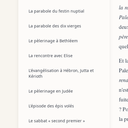
la r
La parabole du festin nuptial
Pale
La parabole des dix vierges
deu
pèr
Le pèlerinage à Bethléem
quel
La rencontre avec Elise
Et l
Pale
L'évangélisation à Hébron, Jutta et
Kérioth
rend
n'es
Le pèlerinage en Judée
fuit
L'épisode des épis volés
? Po
la p
Le sabbat « second premier »