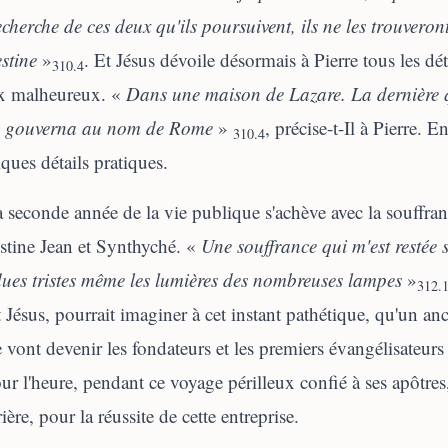
echerche de ces deux qu'ils poursuivent, ils ne les trouveron
stine
»
. Et Jésus dévoile désormais à Pierre tous les dét
310.4
x malheureux. «
Dans une maison de Lazare. La dernière 
e gouverna au nom de Rome
»
, précise-t-Il à Pierre. 
310.4
ques détails pratiques.
a seconde année de la vie publique s'achève avec la souffran
stine Jean et Synthyché. «
Une souffrance qui m'est restée s
ues tristes même les lumières des nombreuses lampes
»
312.
t Jésus, pourrait imaginer à cet instant pathétique, qu'un an
e vont devenir les fondateurs et les premiers évangélisateurs
ur l'heure, pendant ce voyage périlleux confié à ses apôtres,
rière, pour la réussite de cette entreprise.