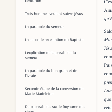
centurion
C'es
Ains
Trois hommes veulent suivre Jésus
qu'é
La parabole du semeur
Salo
Mon 
La seconde arrestation du Baptiste
Jésu
L‘explication de la parabole du
com
semeur
Puis
La parabole du bon grain et de
comp
l'ivraie
pren
Seconde étape de la conversion de
Lumi
Marie Madeleine
que 
Deux paraboles sur le Royaume des
cett
cieux