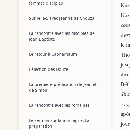
femmes disciples
Naza
Naza
Sur le lac, avec Jeanne de Chouza
con
La rencontre avec les disciples de
c'es
Jean-Baptiste
le m
Thom
Le retour à Capharnaüm
jusq
L'élection des Douze
disc
Béth
La première prédication de Jean et
de Simon
Sint
»
La rencontre avec les romaines
302
apôt
Le sermon sur la montagne. La
jour
préparation