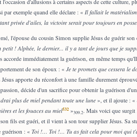
t l'occasion d'allusions à certains aspects de cette culture,
i par exemple quand elle déclare : «
Il fallait le matériali
tant privée d'ailes, la victoire serait pour toujours en poss
mé, l'épouse du cousin Simon supplie Jésus de guérir son 
petit ! Alphée, le dernier... il y a tant de jours que je supp
s accorde immédiatement la guérison, en même temps qu'Il
portement de son époux : «
Je te promets que cessera le 
 Jésus apporte du réconfort à une famille durement éprouvé
assion, décide d'un sacrifice pour obtenir la guérison d'une
drai plus de miel pendant toute une lune
», et il ajoute : «
532
ères et les fouaces au miel
»
. Mais voici que surgit
309.2
son fils est guéri, et il vient à son tour supplier Jésus. Sa 
e guérison : «
Toi !… Toi !… Tu as fait cela pour moi qui t'