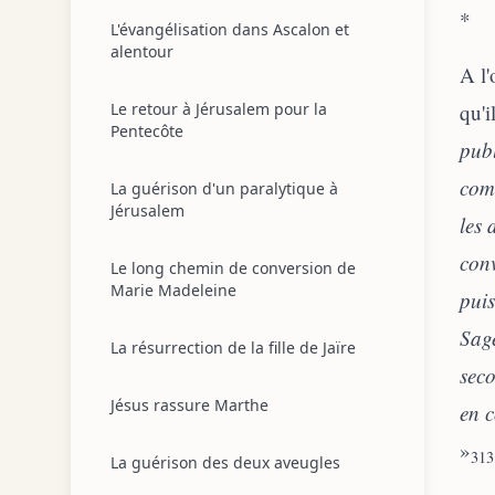
*
L'évangélisation dans Ascalon et
alentour
A l'
Le retour à Jérusalem pour la
qu'i
Pentecôte
publ
com
La guérison d'un paralytique à
Jérusalem
les 
conv
Le long chemin de conversion de
Marie Madeleine
puis
Sage
La résurrection de la fille de Jaïre
seco
Jésus rassure Marthe
en c
»
313
La guérison des deux aveugles