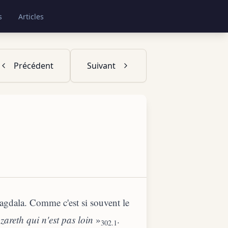
s
Articles
Précédent
Suivant
Magdala. Comme c'est si souvent le
zareth qui n'est pas loin
»
.
302.1