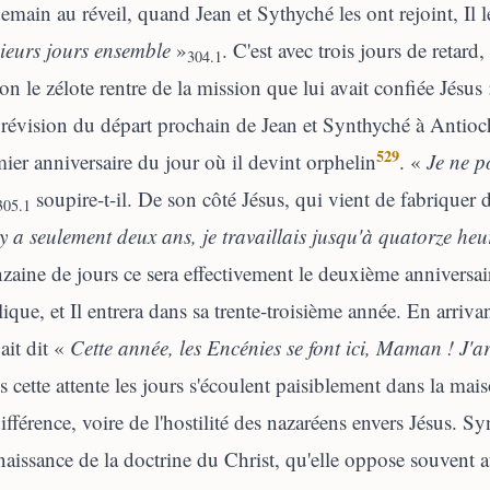
emain au réveil, quand Jean et Sythyché les ont rejoint, Il 
ieurs jours ensemble
»
. C'est avec trois jours de retar
304.1
n le zélote rentre de la mission que lui avait confiée Jésus :
révision du départ prochain de Jean et Synthyché à Antioc
529
ier anniversaire du jour où il devint orphelin
. «
Je ne p
soupire-t-il. De son côté Jésus, qui vient de fabriquer d
305.1
 y a seulement deux ans, je travaillais jusqu'à quatorze heu
zaine de jours ce sera effectivement le deuxième anniversai
ique, et Il entrera dans sa trente-troisième année. En arrivan
vait dit «
Cette année, les Encénies se font ici, Maman ! J'ar
 cette attente les jours s'écoulent paisiblement dans la mai
différence, voire de l'hostilité des nazaréens envers Jésus. 
aissance de la doctrine du Christ, qu'elle oppose souvent 