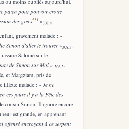
 plus ou moins oubliés aujourd'hui.
sme païen pour pouvoir croire
531
ession des grecs
»
.
307.4
enfant, gravement malade : «
lie Simon d'aller te trouver
»
.
308.3
 rassure Salomé sur le
doute de Simon sur Moi
»
.
308.3
e, et Margziam, pris de
 fillette malade : «
Je ne
en ces jours il y a la Fête des
 le cousin Simon. Il ignore encore
stupeur est grande, en apprenant
ai offensé encroyant à
ce
serpent