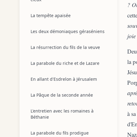
? O
cett
La tempête apaisée
souv
Les deux démoniaques géraséniens
joie
La résurrection du fils de la veuve
Deux
la p
La parabole du riche et de Lazare
Jésu
En allant d'Esdrelon à Jérusalem
Porp
aprè
La Pâque de la seconde année
ret
L'entretien avec les romaines à
à sa
Béthanie
d'En
La parabole du fils prodigue
Naza