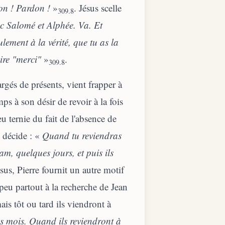
on ! Pardon !
»
. Jésus scelle
309.8
c Salomé et Alphée. Va. Et
lement à la vérité, que tu as la
ire "merci"
»
.
309.8
argés de présents, vient frapper à
ps à son désir de revoir à la fois
u ternie du fait de l'absence de
s décide : «
Quand tu reviendras
am, quelques jours, et puis ils
ésus, Pierre fournit un autre motif
n peu partout à la recherche de Jean
is tôt ou tard ils viendront à
es mois. Quand ils reviendront à