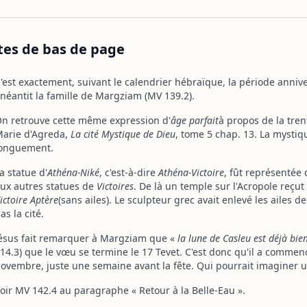
tes de bas de page
'est exactement, suivant le calendrier hébraïque, la période anniv
néantit la famille de Margziam (MV 139.2).
n retrouve cette même expression d'
âge parfait
à propos de la tre
arie d'Agreda,
La cité Mystique de Dieu
, tome 5 chap. 13. La mystiq
onguement.
a statue d'
Athéna-Niké
, c'est-à-dire
Athéna-Victoire
, fût représentée
ux autres statues de
Victoires
. De là un temple sur l'Acropole reçu
ictoire Aptère
(sans ailes). Le sculpteur grec avait enlevé les ailes de
as la cité.
ésus fait remarquer à Margziam que «
la lune de Casleu est déjà bi
14.3) que le vœu se termine le 17 Tevet. C'est donc qu'il a commenc
ovembre, juste une semaine avant la fête. Qui pourrait imaginer un
oir MV 142.4 au paragraphe « Retour à la Belle-Eau ».