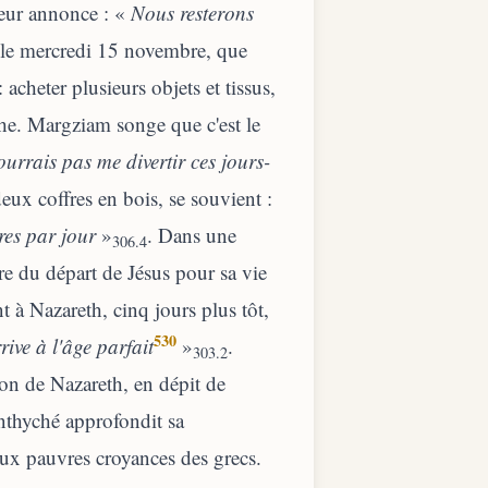
leur annonce : «
Nous resterons
d, le mercredi 15 novembre, que
 acheter plusieurs objets et tissus,
he. Margziam songe que c'est le
ourrais pas me divertir ces jours-
eux coffres en bois, se souvient :
res par jour
»
. Dans une
306.4
re du départ de Jésus pour sa vie
t à Nazareth, cinq jours plus tôt,
530
rive à l'âge parfait
»
.
303.2
son de Nazareth, en dépit de
Synthyché approfondit sa
aux pauvres croyances des grecs.