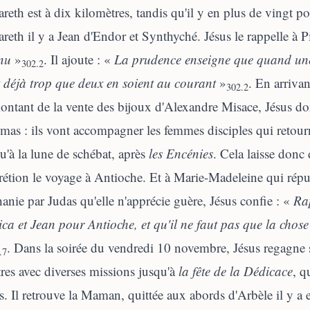
reth est à dix kilomètres, tandis qu'il y en plus de vingt p
reth il y a Jean d'Endor et Synthyché. Jésus le rappelle à P
nu
»
. Il ajoute : «
La prudence enseigne que quand une c
302.2
t déjà trop que deux en soient au courant
»
. En arriva
302.2
ontant de la vente des bijoux d'Alexandre Misace, Jésus don
as : ils vont accompagner les femmes disciples qui retourn
u'à la lune de schébat, après
les Encénies
. Cela laisse donc
rétion le voyage à Antioche. Et à Marie-Madeleine qui rép
anie par Judas qu'elle n'apprécie guère, Jésus confie : «
Rap
ica et Jean pour Antioche, et
qu'il ne faut pas que la chos
. Dans la soirée du vendredi 10 novembre, Jésus regagne s
.7
res avec diverses missions jusqu'à
la fête de la Dédicace
, q
s. Il retrouve la Maman, quittée aux abords d'Arbèle il y a