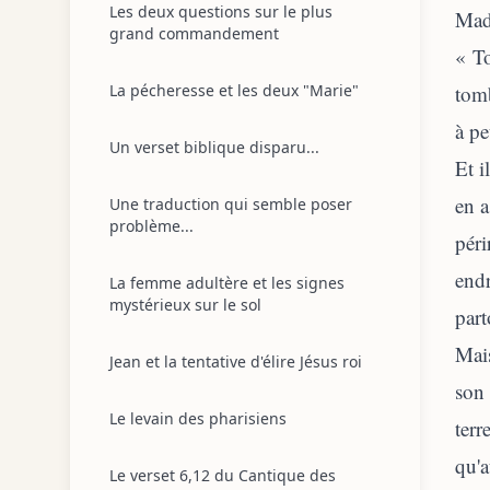
Les deux questions sur le plus
Made
grand commandement
« To
La pécheresse et les deux "Marie"
tomb
à pe
Un verset biblique disparu...
Et i
en a
Une traduction qui semble poser
problème...
péri
endr
La femme adultère et les signes
mystérieux sur le sol
part
Mais
Jean et la tentative d'élire Jésus roi
son 
Le levain des pharisiens
terr
qu'a
Le verset 6,12 du Cantique des