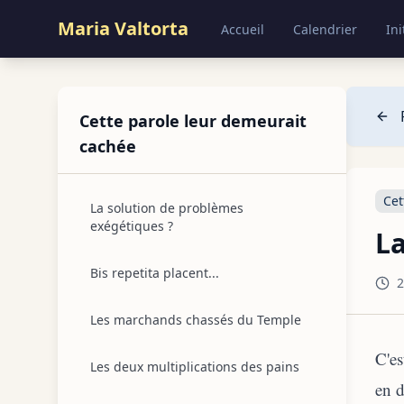
Maria Valtorta
Accueil
Calendrier
Ini
Cette parole leur demeurait
cachée
Cet
La solution de problèmes
exégétiques ?
La
Bis repetita placent...
2
Les marchands chassés du Temple
C'es
Les deux multiplications des pains
en d