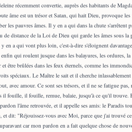
leine récemment convertie, auprès des habitants de Magdal
ute âme est un trésor et Satan, qui hait Dieu, provoque l
er les pauvres âmes. Il y en a qui dans la chute s'arrêtent pr
u de distance de la Loi de Dieu qui garde les âmes sous l
l y en a qui vont plus loin, c'est-à-dire s'éloignent davantag
 enfin qui roulent jusque dans les balayures, les ordures, la 
r et être brûlées dans les feux éternels, comme les immondi
oits spéciaux. Le Maître le sait et il cherche inlassablement 
out, avec amour. Ce sont ses trésors, et il ne se fatigue pas, 
 il fouille, il fouille, remue, balaie, jusqu'à ce qu'il trouve. E
pardon l'âme retrouvée, et il appelle ses amis: le Paradis tou
e, et dit: "Réjouissez-vous avec Moi, parce que j'ai trouvé ce 
uparavant car mon pardon en a fait quelque chose de nouvea