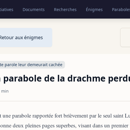
tiatives
Documents
Recherches
Énigmes
Parabole
Retour aux énigmes
te parole leur demeurait cachée
 parabole de la drachme perd
 min
t une parabole rapportée fort brièvement par le seul saint 
onne deux pleines pages superbes, visant dans un premier