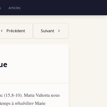
s
Articles
Précédent
Suivant
ue
Luc (15,8-10). Maria Valtorta nous
 temps à
réhabiliter
Marie