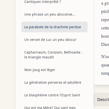
Cantiques interprété ?
a gr
péch
Une phrase un peu absconse...
repe
La parabole de la drachme perdue
cett
homm
Un verset de Luc un peu obscur
Die
Capharnaüm, Corozaïn, Bethsaïda :
N'es
le triangle maudit
qua
Mon joug est léger
temp
La génération perverse et adultère
Le blasphème contre l'Esprit Saint
Descri
Qui est ma Mère? Qui sont mes