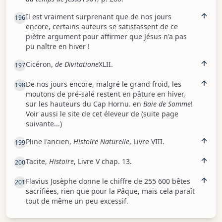
Il est vraiment surprenant que de nos jours
196
encore, certains auteurs se satisfassent de ce
piètre argument pour affirmer que Jésus n'a pas
pu naître en hiver !
Cicéron,
de Divitatione
XLII.
197
De nos jours encore, malgré le grand froid, les
198
moutons de pré-salé restent en pâture en hiver,
sur les hauteurs du Cap Hornu. en
Baie de Somme
!
Voir aussi le site de cet éleveur de (suite page
suivante...)
Pline l'ancien,
Histoire Naturelle
, Livre VIII.
199
Tacite,
Histoire
, Livre V chap. 13.
200
Flavius Josèphe donne le chiffre de 255 600 bêtes
201
sacrifiées, rien que pour la Pâque, mais cela paraît
tout de même un peu excessif.