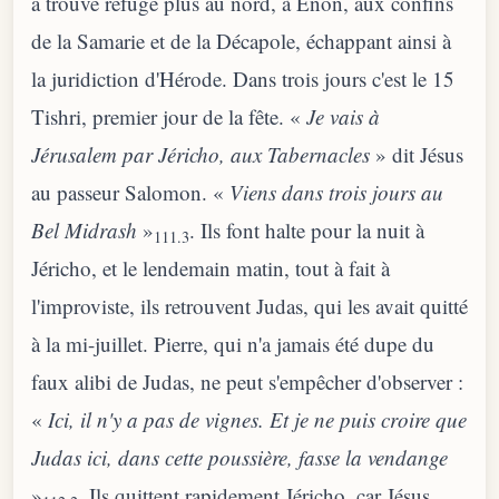
a trouvé refuge plus au nord, à Enon, aux confins
de la Samarie et de la Décapole, échappant ainsi à
la juridiction d'Hérode. Dans trois jours c'est le 15
Tishri, premier jour de la fête. «
Je vais à
Jérusalem par Jéricho, aux Tabernacles
» dit Jésus
au passeur Salomon. «
Viens dans trois jours au
Bel Midrash
»
. Ils font halte pour la nuit à
111.3
Jéricho, et le lendemain matin, tout à fait à
l'improviste, ils retrouvent Judas, qui les avait quitté
à la mi-juillet. Pierre, qui n'a jamais été dupe du
faux alibi de Judas, ne peut s'empêcher d'observer :
«
Ici, il n'y a pas de vignes. Et je ne puis croire que
Judas ici, dans cette poussière, fasse la vendange
»
. Ils quittent rapidement Jéricho, car Jésus,