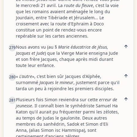
le mercredi 21 avril. La
route du fleuve
, c'est la voie
que les romains avaient aménagée le long du
Jourdain, entre Tibériade et Jérusalem... Le
croisement avec la route d'Ephraïm à Doco
constitue un point de rendez-vous encore
repérable sur les cartes anciennes.
Nous avons vu (au §
Marie éducatrice de Jésus,
279
Jacques et Jude
) que la Vierge Marie enseigna Jude
et son frère Jacques, chaque après midi durant
toute leur enfance.
«
L'autre
», c'est bien sûr Jacques d'Alphée,
280
surnommé
Jacques le mineur
, justement parce qu'il
tarda un peu à rejoindre les premiers disciples.
Plusieurs fois Simon reviendra sur cette
erreur de
281
jeunesse
. Il connaît bien le synhédriste Samuel Ha
Katon qu'il aurait pu fréquenter parmi les zélotes,
au temps de Judas le gaulonite. Deux autres
membres du sanhédrin, Sadok et Simon d'Eli
Anna, (alias Simon isc Hammispa), sont
certainement d'anciens zélotes.