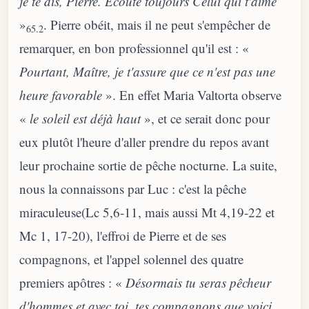
je te dis, Pierre. Écoute toujours Celui qui t'aime
»
. Pierre obéit, mais il ne peut s'empêcher de
65.2
remarquer, en bon professionnel qu'il est : «
Pourtant, Maître, je t'assure que ce n'est pas une
heure favorable
». En effet Maria Valtorta observe
«
le soleil est déjà haut
», et ce serait donc pour
eux plutôt l'heure d'aller prendre du repos avant
leur prochaine sortie de pêche nocturne. La suite,
nous la connaissons par Luc : c'est la pêche
miraculeuse(Lc 5,6-11, mais aussi Mt 4,19-22 et
Mc 1, 17-20), l'effroi de Pierre et de ses
compagnons, et l'appel solennel des quatre
premiers apôtres : «
Désormais tu seras pêcheur
d'hommes et avec toi, tes compagnons que voici.