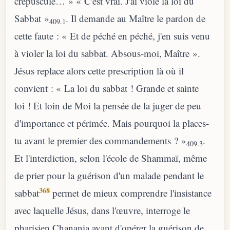
crépuscule… » « C'est vrai. J'ai violé la loi du
Sabbat »
. Il demande au Maître le pardon de
409.1
cette faute : « Et de péché en péché, j'en suis venu
à violer la loi du sabbat. Absous-moi, Maître ».
Jésus replace alors cette prescription là où il
convient : « La loi du sabbat ! Grande et sainte
loi ! Et loin de Moi la pensée de la juger de peu
d'importance et périmée. Mais pourquoi la places-
tu avant le premier des commandements ? »
.
409.3
Et l'interdiction, selon l'école de Shammaï, même
de prier pour la guérison d'un malade pendant le
368
sabbat
permet de mieux comprendre l'insistance
avec laquelle Jésus, dans l'œuvre, interroge le
pharisien Chanania avant d'opérer la guérison de