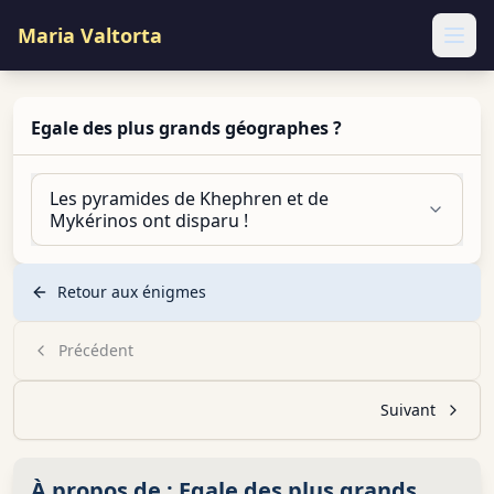
Maria Valtorta
Ope
Egale des plus grands géographes ?
Les pyramides de Khephren et de
Mykérinos ont disparu !
Retour aux énigmes
Précédent
Suivant
À propos de :
Egale des plus grands