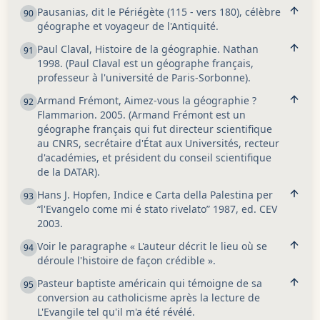
Pausanias, dit le Périégète (115 - vers 180), célèbre
90
géographe et voyageur de l'Antiquité.
Paul Claval, Histoire de la géographie. Nathan
91
1998. (Paul Claval est un géographe français,
professeur à l'université de Paris-Sorbonne).
Armand Frémont, Aimez-vous la géographie ?
92
Flammarion. 2005. (Armand Frémont est un
géographe français qui fut directeur scientifique
au CNRS, secrétaire d'État aux Universités, recteur
d'académies, et président du conseil scientifique
de la DATAR).
Hans J. Hopfen, Indice e Carta della Palestina per
93
“l'Evangelo come mi é stato rivelato” 1987, ed. CEV
2003.
Voir le paragraphe « L'auteur décrit le lieu où se
94
déroule l'histoire de façon crédible ».
Pasteur baptiste américain qui témoigne de sa
95
conversion au catholicisme après la lecture de
L'Evangile tel qu'il m'a été révélé.