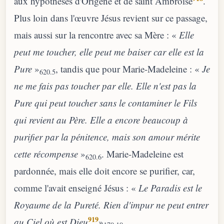
aux hypothèses d'Origène et de saint Ambroise
.
Plus loin dans l'œuvre Jésus revient sur ce passage,
mais aussi sur la rencontre avec sa Mère : «
Elle
peut me toucher, elle peut me baiser car elle est la
Pure
»
, tandis que pour Marie-Madeleine : «
Je
620.5
ne me fais pas toucher par elle. Elle n'est pas la
Pure qui peut toucher sans le contaminer le Fils
qui revient au Père. Elle a encore beaucoup à
purifier par la pénitence, mais son amour mérite
cette récompense
»
. Marie-Madeleine est
620.6
pardonnée, mais elle doit encore se purifier, car,
comme l'avait enseigné Jésus : «
Le Paradis est le
Royaume de la Pureté. Rien d'impur ne peut entrer
919
au Ciel où est Dieu
»
.