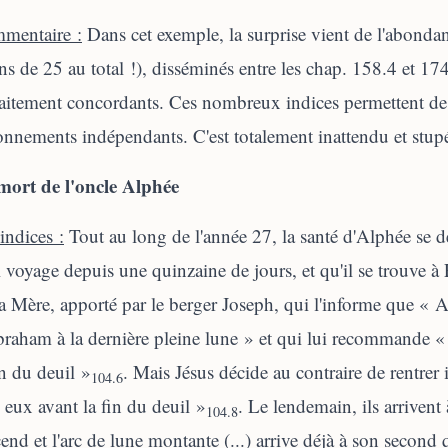
mentaire :
Dans cet exemple, la surprise vient de l'abondanc
s de 25 au total !), disséminés entre les chap. 158.4 et 174
aitement concordants. Ces nombreux indices permettent de
onnements indépendants. C'est totalement inattendu et stupé
mort de l'oncle Alphée
indices :
Tout au long de l'année 27, la santé d'Alphée se 
l voyage depuis une quinzaine de jours, et qu'il se trouve à 
a Mère, apporté par le berger Joseph, qui l'informe que « A
raham à la dernière pleine lune » et qui lui recommande « 
in du deuil »
. Mais Jésus décide au contraire de rentre
104.6
 eux avant la fin du deuil »
. Le lendemain, ils arrivent
104.8
end et l'arc de lune montante (...) arrive déjà à son second 