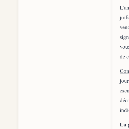
L'an
juif
vend
sign
vous
de c
Com
jour
exem
décr
indi
La 