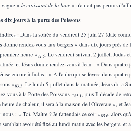
s vague «
le croissant de la lune
» n'aurait pas permis d'affi
s dix jours à la porte des Poissons
indices :
Dans la soirée du vendredi 25 juin 27 (date connue
s donne rendez-vous aux bergers « dans dix jours près de l
 première heure »
. Le vendredi suivant 2 juillet, Judas 
82.5
atinée, et Jésus donne rendez-vous à Jean : « Dans quatre 
récise encore à Judas : « À l'aube qui se lèvera dans quatre j
ssons »
. Le lundi 5 juillet dans la matinée, Jésus dit à S
83.3
ez-vous à la Porte des Poissons »
, puis Il décide de re
85.1
e heure de chaleur, il sera à la maison de l'Oliveraie », et 
 nous : « Toi, Maître ? Je t'attendais ce soir »
, alors qu
85.6
 semblait avoir été fixé au lundi matin avec les bergers, et 