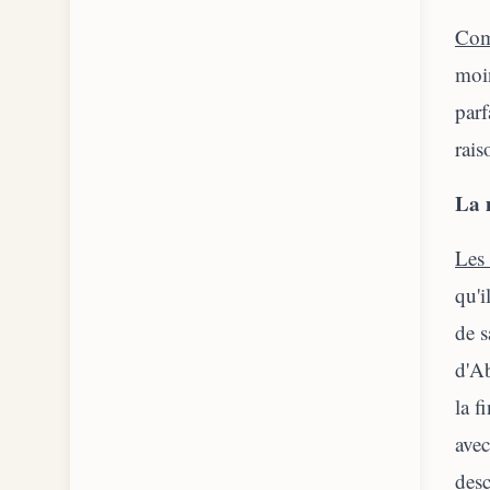
Com
moin
parf
rais
La 
Les 
qu'i
de s
d'Ab
la f
avec
desc