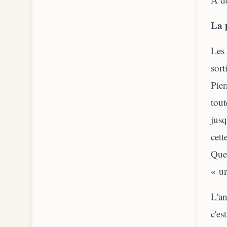
La 
Les 
sort
Pier
tout
jusq
cett
Que
« un
L'an
c'es