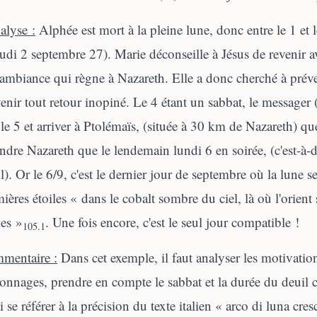
alyse :
Alphée est mort à la pleine lune, donc entre le 1 et l
eudi 2 septembre 27). Marie déconseille à Jésus de revenir a
'ambiance qui règne à Nazareth. Elle a donc cherché à préve
enir tout retour inopiné. Le 4 étant un sabbat, le messager (
le 5 et arriver à Ptolémaïs, (située à 30 km de Nazareth) qu
indre Nazareth que le lendemain lundi 6 en soirée, (c'est-à-di
l). Or le 6/9, c'est le dernier jour de septembre où la lune s
ières étoiles « dans le cobalt sombre du ciel, là où l'orient
les »
. Une fois encore, c'est le seul jour compatible !
105.1
mentaire :
Dans cet exemple, il faut analyser les motivatio
onnages, prendre en compte le sabbat et la durée du deuil che
i se référer à la précision du texte italien « arco di luna cres