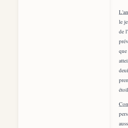
L'an
le j
de l
prév
que 
atte
deui
prem
étoi
Com
pers
auss