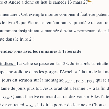
82
re et André a donc eu lieu le samedi 13 mars 27
.
mentaire :
Cet exemple montre combien il faut être patient d
 le livre 9 que Pierre, se remémorant sa première rencontre 
remment insignifiant « matinée d'Adar » permettant de cal
ite dans le livre 2 !
rendez-vous avec les romaines à Tibériade
indices :
La scène se passe en l'an 28. Juste après la retrai
pe apostolique dans les gorges d'Arbel, « à la fin de la lun
5 jours du sermon sur la montagne
qui se 
170.14 ; 171.6 ; 173.2
taine de jours plus tôt, Jésus avait dit à Jeanne : « à la fin d
»
. Quand il arrive en retard au rendez-vous « Elles t'att
158.4
river en retard »
lui dit le portier de Jeanne de Chouza.
167.1