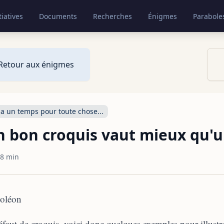
tiatives
Documents
Recherches
Énigmes
Parabole
Retour aux énigmes
y a un temps pour toute chose...
 bon croquis vaut mieux qu'u
8 min
oléon
faut de croquis, voici donc quelques exemples pour illustre