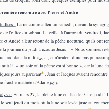
première rencontre avec Pierre et André
indices :
La rencontre a lieu un samedi , devant la synago
ie de l'office du sabbat. La veille, à l'aurore du vendredi, J
re et André à leur retour de la pêche nocturne, qu'ils ont re
e la journée du jeudi à écouter Jésus – « Nous sommes resté
ue tard dans la nuit »
-, et n'avaient donc pas pu accom
48.3
e nuit là, « un soir où la pêche est si bonne », car la lune ét
81
lques jours auparavant
, Jean et Jacques avaient rencontré
e fraîche matinée d'Adar »
.
597.3
alyse :
En mars 27, la pleine lune eut lieu le 9. Le jeudi 11,
t le seul jeudi du mois où la lune soit levée juste au couche