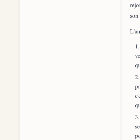
rejo
son 
L'an
ve
qu
pr
c'
q
se
po