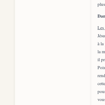
plu
Dan
Les 
Jésu
à la
la m
il p
Poi
rend
cett
pour
vous