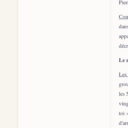
Pier
Com
dans
appa
décr
Le 
Les 
grou
les 
ving
toi 
d'ar