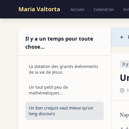
Maria Valtorta
Accueil
Calendrier
Ini
Il y a un temps pour toute
chose...
Il 
La datation des grands événements
de la vie de Jésus.
Un
Un tout petit peu de
1
mathématiques...
Un bon croquis vaut mieux qu'un
long discours
Nap
A dé