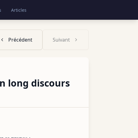
s
Articles
Précédent
Suivant
n long discours
r ce propos :