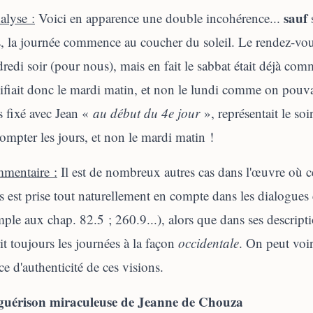
sauf
alyse :
Voici en apparence une double incohérence...
s
s, la journée commence au coucher du soleil. Le rendez-vous 
redi soir (pour nous), mais en fait le sabbat était déjà co
ifiait donc le mardi matin, et non le lundi comme on pouva
 fixé avec Jean «
au début du 4e jour
», représentait le soi
ompter les jours, et non le mardi matin !
mentaire :
Il est de nombreux autres cas dans l'œuvre où c
s est prise tout naturellement en compte dans les dialogues 
ple aux chap. 82.5 ; 260.9...), alors que dans ses descript
it toujours les journées à la façon
occidentale
. On peut voir
ce d'authenticité de ces visions.
guérison miraculeuse de Jeanne de Chouza